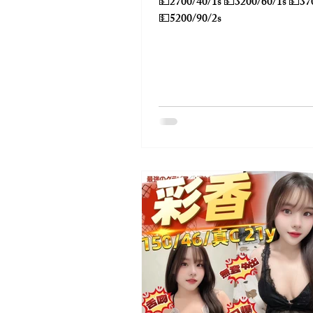
💵2700/40/1s 💵3200/60/1s 💵3700/60/2s
💵5200/90/2s