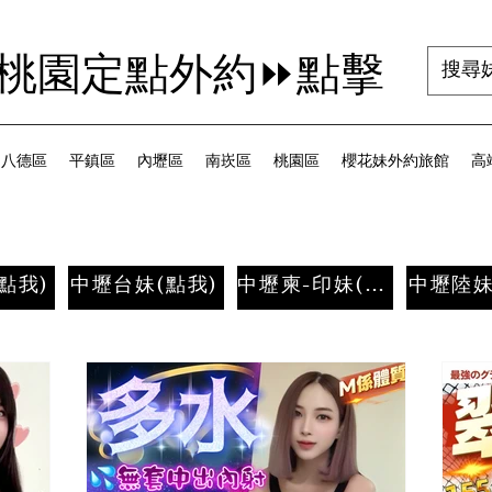
茜桃園定點外約⏩點擊
八德區
平鎮區
內壢區
南崁區
桃園區
櫻花妹外約旅館
高端
點我)
中壢台妹(點我)
中壢柬-印妹(點我)
中壢陸妹