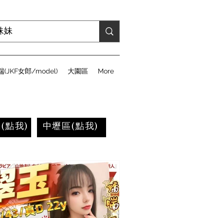
(JKF女郎/model)
大園區
More
(點我)
中壢區(點我)