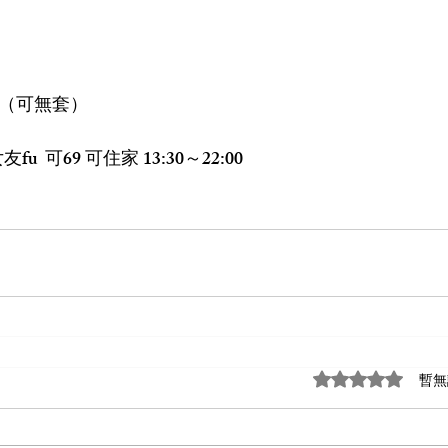
.C（可無套）
  可69 可住家 13:30～22:00
評等為 0（最高為
暫無