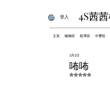
4S茜
登入
主頁
楊梅區
龍潭區
中壢區
2月1日
咘咘
評等為 NaN（最高