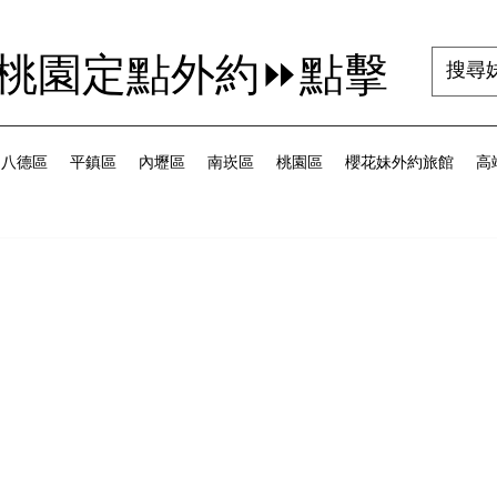
茜桃園定點外約⏩點擊
八德區
平鎮區
內壢區
南崁區
桃園區
櫻花妹外約旅館
高端
為 5 顆星）。