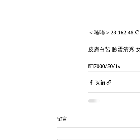
＜咘咘＞23.162.48
皮膚白皙 臉蛋清秀 女友fu
💵7000/50/1s
留言