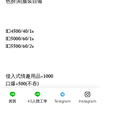
色扮演(服裝自備
💵4500/40/1s
💵5000/60/1s
💵5500/60/2s
侵入式情趣用品+1000
口爆+500(不吞)
無套+1000
毒龍+1000
茜茜
4S人體工學
Telegram
Instagram
絲襪誘惑+100
買4送2
買3送1 買5送3