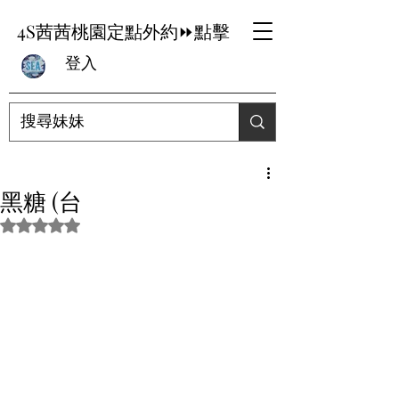
4S茜茜桃園定點外約⏩點擊
登入
黑糖 (台
評等為 NaN（最高為 5 顆星）。