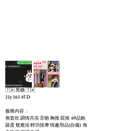
🇹🇼 黑糖 🇹🇼
21y 163 45 D
服務內容 ：
無套吹 調情共浴 舌吻 胸推 屁推  69品鮑  
舔蛋 鴛鴦浴 輕功按摩 情趣用品(自備)  角