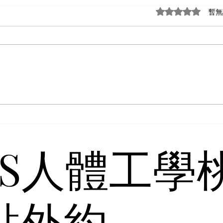
評等為 0（最高為
暫無
4S人體工學
點外約