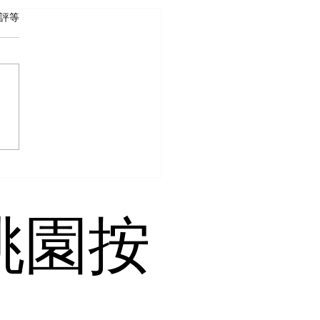
 5 顆星）。
評等
桃園按