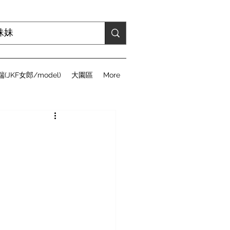
(JKF女郎/model)
大園區
More