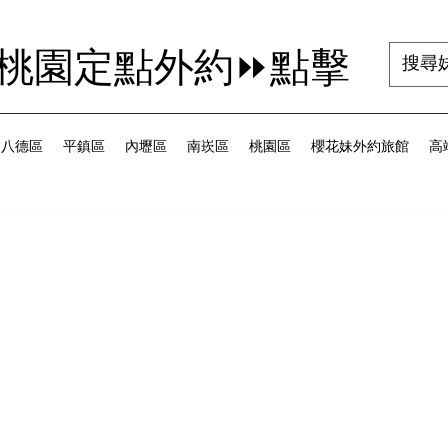
茜桃園定點外約⏩點擊
八德區
平鎮區
內壢區
南崁區
桃園區
櫻花妹外約旅館
高端
為 5 顆星）。