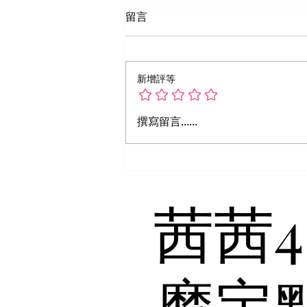
留言
新增評等
撰寫留言......
​茜茜
摩定