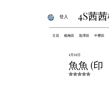
4S茜
登入
主頁
楊梅區
龍潭區
中壢區
1月31日
魚魚 (印
評等為 NaN（最高