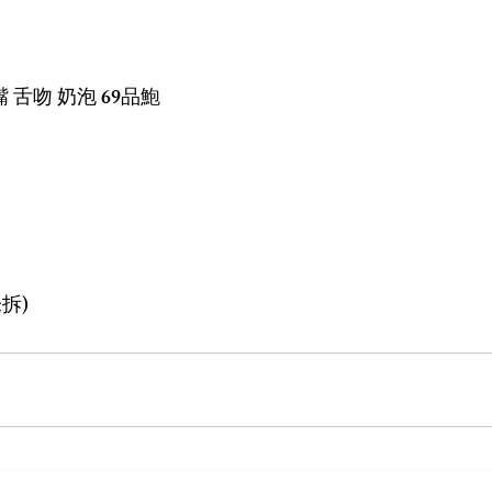
 舌吻 奶泡 69品鮑
拆)