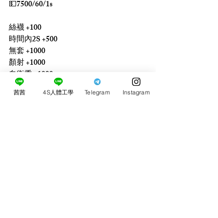
💵7500/60/1s
絲襪 +100
時間內2S +500
無套 +1000
顏射 +1000
自衛秀 +1000
情趣用品侵入式 +500
茜茜
4S人體工學
Telegram
Instagram
拍攝不露臉 +1000
留言
0.0／5 (0)