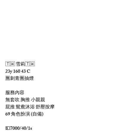
🇹🇼 雪莉🇹🇼 
23y 160 43 C
🈚️刺青🈚️抽煙
服務內容
無套吹 胸推 小親親 
屁推 鴛鴦沐浴 舒壓按摩 
69 角色扮演 (自備)
💵7000/40/1s