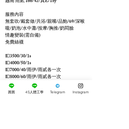
越南 雨貳 166/42/真E/18y
服務內容
無套吹/戴套做/共浴/親嘴/品鮑/69/深喉
嚨/奶泡/水中蕭/按摩/胸推/奶悶臉
情趣變裝(需自備)
免費絲襪
💵3500/30/1s
💵4000/50/1s
💵7000/40/雨伊/雨貳各一次
💵8000/60/雨伊/雨貳各一次
雨伊(點我)
茜茜
4S人體工學
Telegram
Instagram
買3送1 包夜5+3