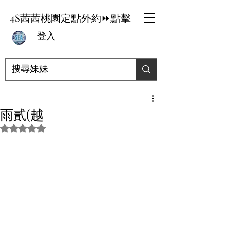
4S茜茜桃園定點外約⏩點擊
登入
雨貳(越
評等為 NaN（最高為 5 顆星）。