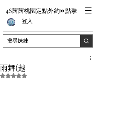
4S茜茜桃園定點外約⏩點擊
登入
雨舞(越
評等為 NaN（最高為 5 顆星）。