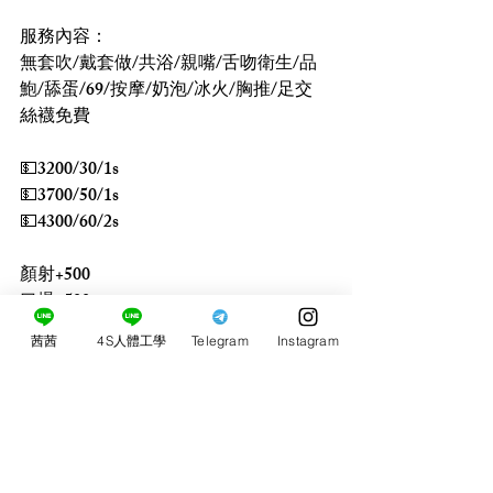
服務內容：
無套吹/戴套做/共浴/親嘴/舌吻衛生/品
鮑/舔蛋/69/按摩/奶泡/冰火/胸推/足交
絲襪免費
💵3200/30/1s
💵3700/50/1s
💵4300/60/2s
顏射+500
口爆+500
情趣用品(需自備)+500
茜茜
4S人體工學
Telegram
Instagram
自慰秀+500
買2送1s
買3送1 買5送3