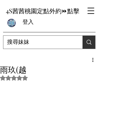
4S茜茜桃園定點外約⏩點擊
登入
雨玖(越
評等為 NaN（最高為 5 顆星）。