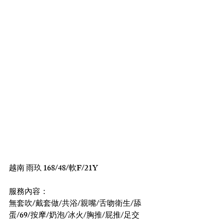
越南 雨玖 168/48/軟F/21Y
服務內容：
無套吹/戴套做/共浴/親嘴/舌吻衛生/舔
蛋/69/按摩/奶泡/冰火/胸推/屁推/足交