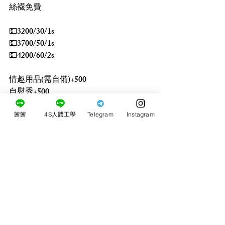
絲襪免費
💵3200/30/1s
💵3700/50/1s
💵4200/60/2s
情趣用品(需自備)+500
自慰秀+500
顏射+500
買2送1s
茜茜
4S人體工學
Telegram
Instagram
買3送1 買5送3
留言
0.0／5 (0)