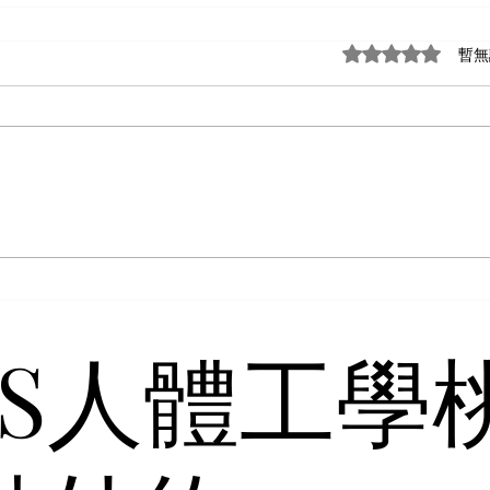
評等為 0（最高為
暫無
4S人體工學