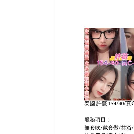
泰國 許薇 154/40/真C
服務項目：
無套吹/戴套做/共浴/