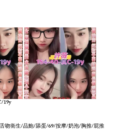
/19y
舌吻衛生/品鮑/舔蛋/69/按摩/奶泡/胸推/屁推