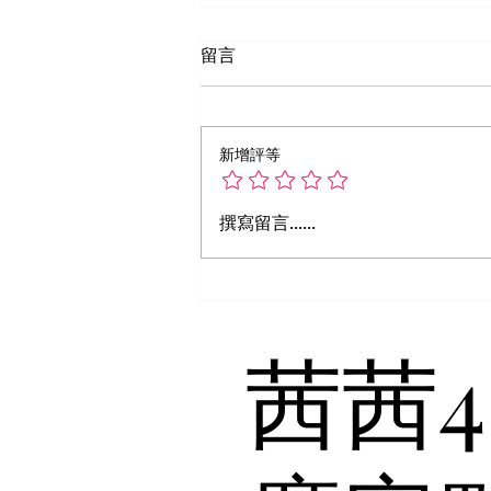
留言
新增評等
撰寫留言......
​茜茜