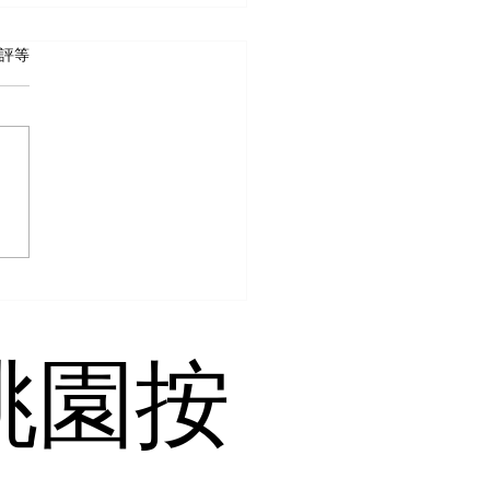
 5 顆星）。
評等
桃園按