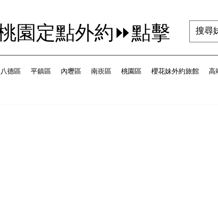
茜桃園定點外約⏩點擊
八德區
平鎮區
內壢區
南崁區
桃園區
櫻花妹外約旅館
高端
為 5 顆星）。