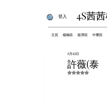
4S茜
登入
主頁
楊梅區
龍潭區
中壢區
5月13日
許薇(泰
評等為 NaN（最高