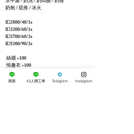
水中蕭 / 奶洗 / 奶悶臉 / 奶推
奶炮 / 屁推 / 冰火
💵2800/40/1s
💵3200/60/1s
💵3700/60/2s
💵5200/90/2s
 絲襪 +100
 情趣衣 +100
 顏射 +500
 2+1（150/3s）
茜茜
4S人體工學
Telegram
Instagram
 3+1（200/4s）
 5+3 包夜（480/6s）