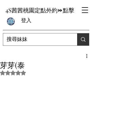
4S茜茜桃園定點外約⏩點擊
登入
芽芽(泰
評等為 NaN（最高為 5 顆星）。