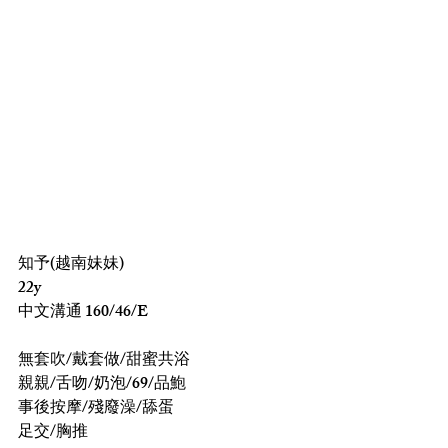
知予(越南妹妹)
22y
中文溝通 160/46/E
無套吹/戴套做/甜蜜共浴
親親/舌吻/奶泡/69/品鮑
事後按摩/殘廢澡/舔蛋
足交/胸推