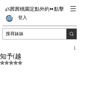
4S茜茜桃園定點外約⏩點擊
登入
知予(越
評等為 NaN（最高為 5 顆星）。