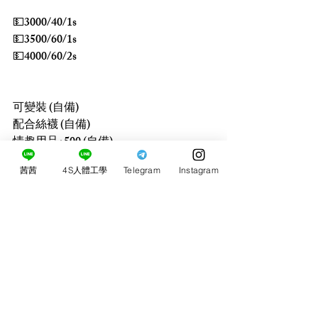
💵3000/40/1s
💵3500/60/1s
💵4000/60/2s
可變裝 (自備)
配合絲襪 (自備)
情趣用品+500 (自備)
艷舞秀+500
茜茜
4S人體工學
Telegram
Instagram
口爆+500
買3送1 買5送3