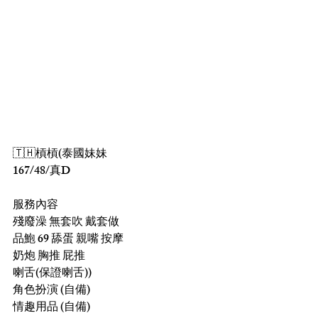
🇹🇭槓槓(泰國妹妹
167/48/真D
服務內容
殘廢澡 無套吹 戴套做
品鮑 69 舔蛋 親嘴 按摩
奶炮 胸推 屁推 
喇舌(保證喇舌))
角色扮演 (自備)
情趣用品 (自備)