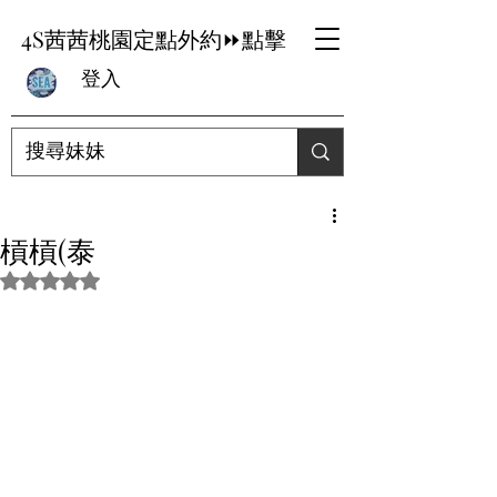
4S茜茜桃園定點外約⏩點擊
登入
槓槓(泰
評等為 NaN（最高為 5 顆星）。