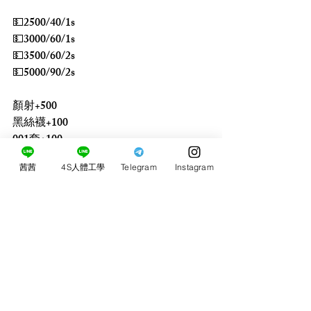
💵2500/40/1s
💵3000/60/1s
💵3500/60/2s
💵5000/90/2s
顏射+500
黑絲襪+100 
001套+100
買2+1(150分3s)
茜茜
4S人體工學
Telegram
Instagram
買3+1(240分4s)
買5+3(8小時5s)