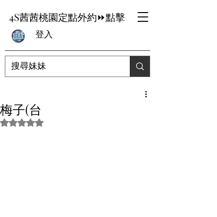
4S茜茜桃園定點外約⏩點擊
登入
梅子(台
評等為 NaN（最高為 5 顆星）。