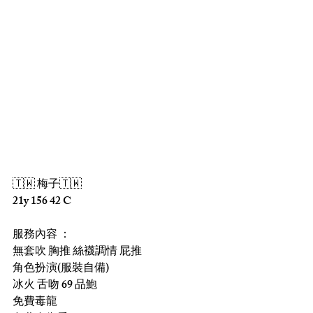
🇹🇼 梅子🇹🇼 
21y 156 42 C
服務內容 ：
無套吹 胸推 絲襪調情 屁推
角色扮演(服裝自備)
冰火 舌吻 69 品鮑
免費毒龍