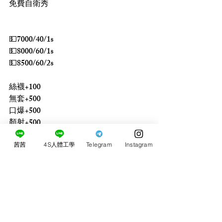
免費自衛秀
💵7000/40/1s
💵8000/60/1s
💵8500/60/2s
絲襪+100
無套+500
口爆+500
顏射+500
吞精+500
情趣用品+500
茜茜
4S人體工學
Telegram
Instagram
買4送2
買3送1 買5送3