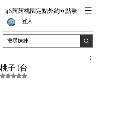
4S茜茜桃園定點外約⏩點擊
登入
桃子 (台
評等為 NaN（最高為 5 顆星）。