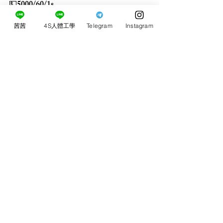
💵5000/60/1s
茜茜
4S人體工學
Telegram
Instagram
留言
0.0／5 (0)
評論和評等......
​茜茜4S人體工學桃
園按摩定點外約