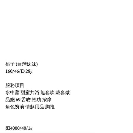
桃子 (台灣妹妹)
160/46/D 28y
服務項目
水中蕭 甜蜜共浴 無套吹 戴套做
品鮑 69 舌吻 輕功 按摩
角色扮演 情趣用品 胸推
💵4000/40/1s