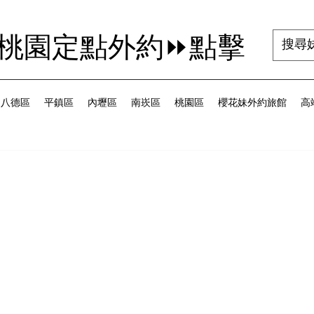
茜桃園定點外約⏩點擊
八德區
平鎮區
內壢區
南崁區
桃園區
櫻花妹外約旅館
高端
為 5 顆星）。