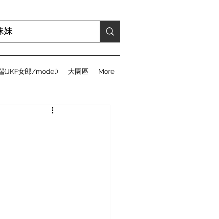
(JKF女郎/model)
大園區
More