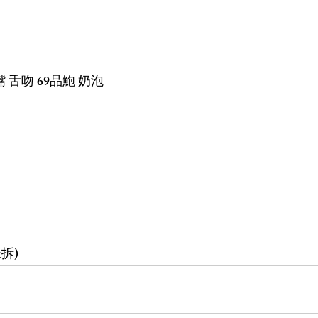
 舌吻 69品鮑 奶泡
拆)