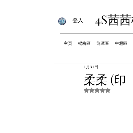
4S茜
登入
主頁
楊梅區
龍潭區
中壢區
1月31日
柔柔 (印
評等為 NaN（最高