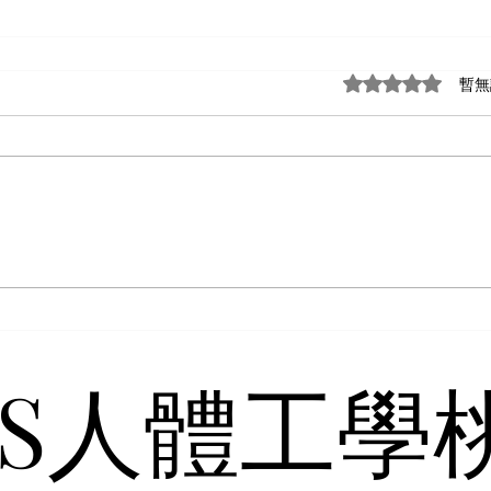
評等為 0（最高為
暫無
4S人體工學