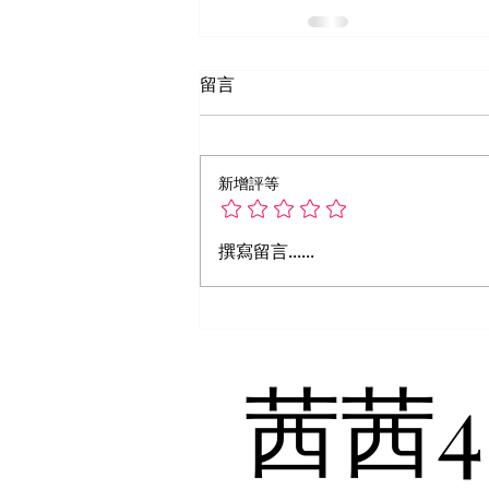
留言
新增評等
撰寫留言......
​茜茜