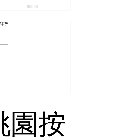
 5 顆星）。
評等
桃園按