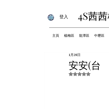
4S茜
登入
主頁
楊梅區
龍潭區
中壢區
1月28日
安安(台
評等為 NaN（最高