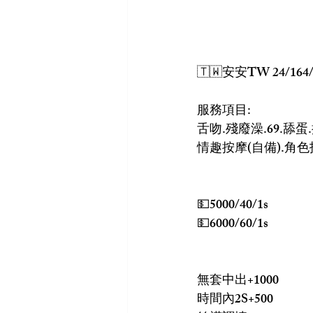
🇹🇼安安TW 24/164/
服務項目:
舌吻.殘廢澡.69.舔蛋
情趣按摩(自備).角色
💵5000/40/1s
💵6000/60/1s
無套中出+1000
時間內2S+500