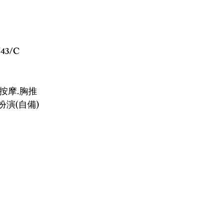
43/C
.按摩.胸推
扮演(自備)