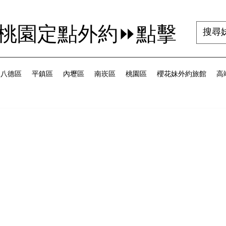
茜桃園定點外約⏩點擊
八德區
平鎮區
內壢區
南崁區
桃園區
櫻花妹外約旅館
高端
為 5 顆星）。