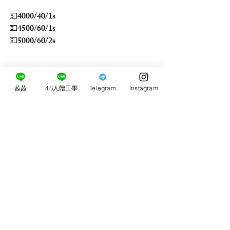
💵4000/40/1s
💵4500/60/1s
💵5000/60/2s
買2送1 (180分鐘/3S)
買3送1
茜茜
4S人體工學
Telegram
Instagram
留言
0.0／5 (0)
評論和評等......