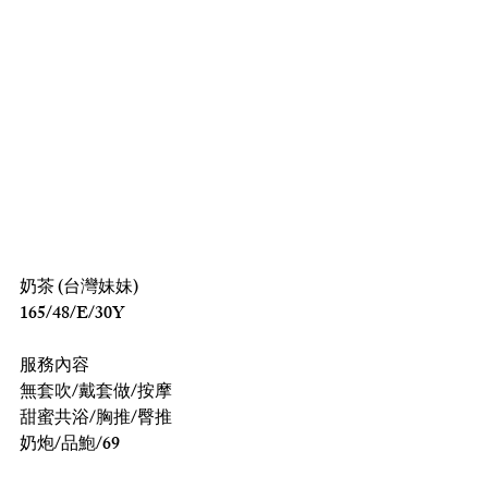
奶茶 (台灣妹妹)
165/48/E/30Y
服務內容
無套吹/戴套做/按摩
甜蜜共浴/胸推/臀推
奶炮/品鮑/69