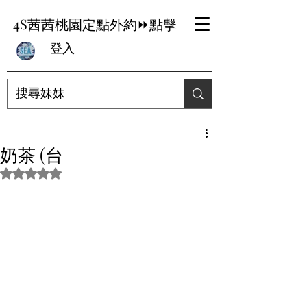
4S茜茜桃園定點外約⏩點擊
登入
奶茶 (台
評等為 NaN（最高為 5 顆星）。