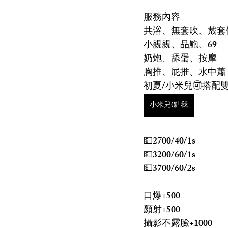
服務內容
共浴、無套吹、戴套
小親親、品鮑、69
奶炮、舔蛋、按摩
胸推、屁推、水中蕭
初夏/小米兒🉑搭配
小米兒(點我
💵2700/40/1s
💵3200/60/1s
💵3700/60/2s
口爆+500
顏射+500
攝影不露臉+1000