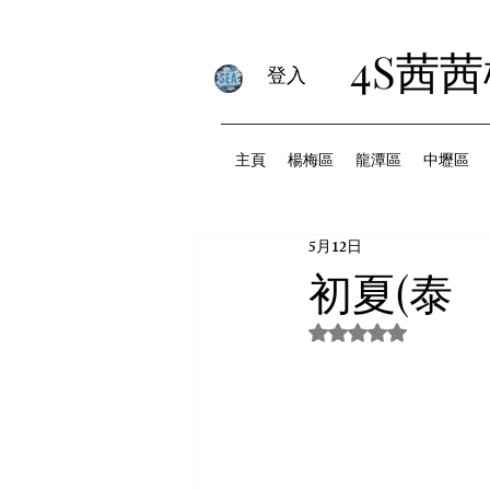
4S茜
登入
主頁
楊梅區
龍潭區
中壢區
5月12日
初夏(泰
評等為 NaN（最高