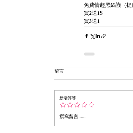
免費情趣黑絲襪（提
買2送1S
買3送1
留言
新增評等
撰寫留言......