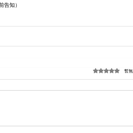
前告知）
評等為 0（最高為
暫無