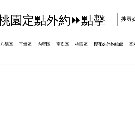
茜桃園定點外約⏩點擊
八德區
平鎮區
內壢區
南崁區
桃園區
櫻花妹外約旅館
高端
為 5 顆星）。