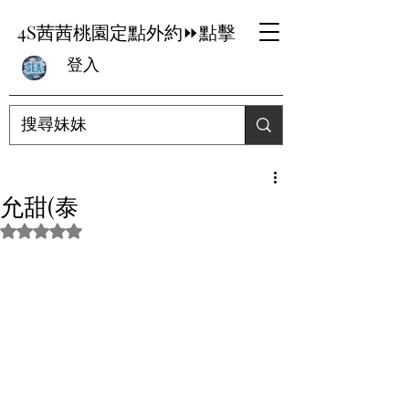
4S茜茜桃園定點外約⏩點擊
登入
允甜(泰
評等為 NaN（最高為 5 顆星）。