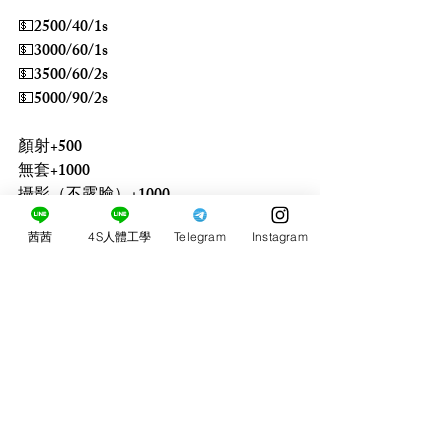
💵2500/40/1s
💵3000/60/1s
💵3500/60/2s
💵5000/90/2s
顏射+500
無套+1000
攝影（不露臉）+1000
茜茜
4S人體工學
Telegram
Instagram
2+1（150min/3s）
3+1（200min/4s）（限60)
留言
0.0／5 (0)