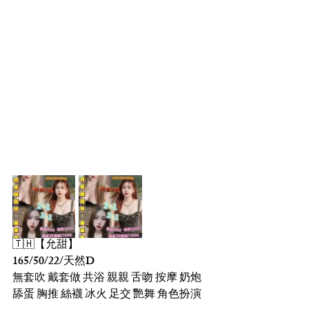
🇹🇭【允甜】 
165/50/22/天然D
無套吹 戴套做 共浴 親親 舌吻 按摩 奶炮 
舔蛋 胸推 絲襪 冰火 足交 艷舞 角色扮演