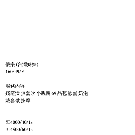
優樂 (台灣妹妹)
160/49/F
服務內容
殘廢澡 無套吹 小親親 69 品苞 舔蛋 奶泡 
戴套做 按摩
💵4000/40/1s
💵4500/60/1s