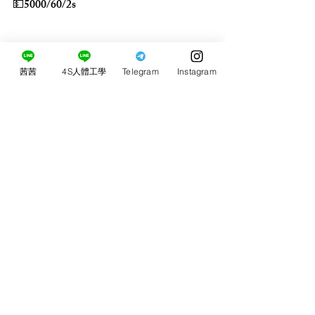
💵5000/60/2s
口爆+500
茜茜
4S人體工學
Telegram
Instagram
留言
0.0／5 (0)
評論和評等......
​茜茜4S人體工學桃