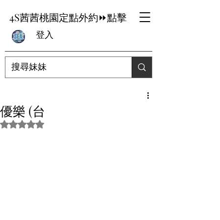
4S茜茜桃園定點外約⏩點擊
登入
優樂 (台
評等為 NaN（最高為 5 顆星）。