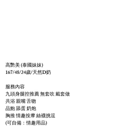
高艷美 (泰國妹妹)
167/48/24歲/天然D奶
服務內容
九頭身腿控推薦 無套吹 戴套做 
共浴 親嘴 舌吻 
品鮑 舔蛋 奶炮 
胸推 情趣按摩 絲襪挑逗
(可自備：情趣用品)