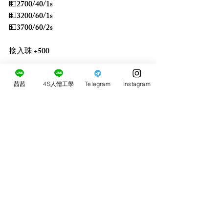
💵2700/40/1s
💵3200/60/1s
💵3700/60/2s
接入珠 +500
免費絲襪 (需提前告知)
茜茜
4S人體工學
Telegram
Instagram
買3送1 買5送3
留言
0.0／5 (0)
評論和評等......