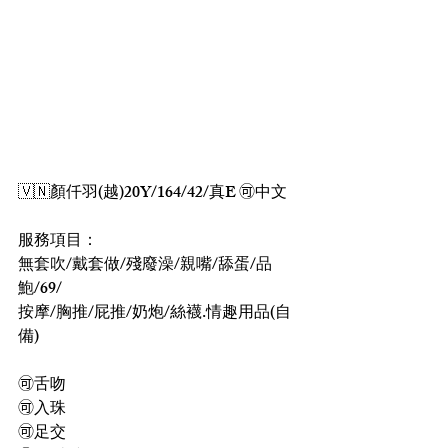
🇻🇳顏仟羽(越)20Y/164/42/真E 🉑中文
服務項目：
無套吹/戴套做/殘廢澡/親嘴/舔蛋/品
鮑/69/
按摩/胸推/屁推/奶炮/絲襪.情趣用品(自
備)
🉑舌吻
🉑入珠
🉑足交