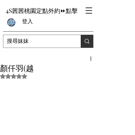
4S茜茜桃園定點外約⏩點擊
登入
顏仟羽(越
評等為 NaN（最高為 5 顆星）。