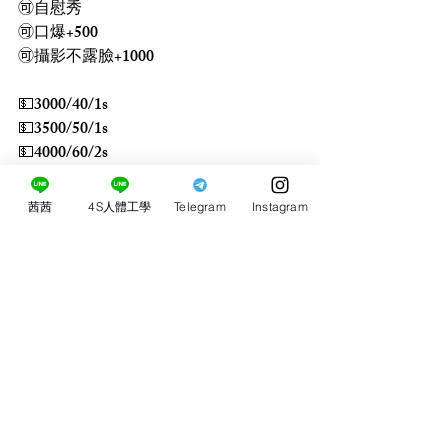
🉑自慰秀
🉑口爆+500
🉑攝影不露臉+1000
💵3000/40/1s
💵3500/50/1s
💵4000/60/2s
買2送1s
茜茜
4S人體工學
Telegram
Instagram
買3送1 買5送3
留言
0.0／5 (0)