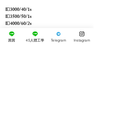
💵3000/40/1s
💵3500/50/1s
💵4000/60/2s
買2送1s
茜茜
4S人體工學
Telegram
Instagram
留言
0.0／5 (0)
評論和評等......