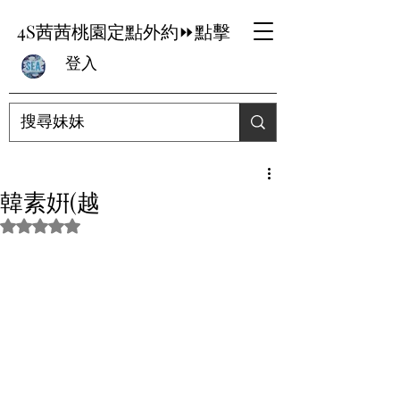
4S茜茜桃園定點外約⏩點擊
登入
韓素姸(越
評等為 NaN（最高為 5 顆星）。