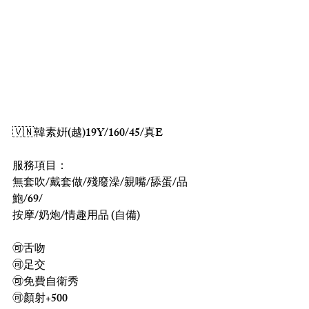
🇻🇳韓素姸(越)19Y/160/45/真E 
服務項目：
無套吹/戴套做/殘廢澡/親嘴/舔蛋/品
鮑/69/
按摩/奶炮/情趣用品 (自備)
🉑舌吻
🉑足交
🉑免費自衛秀
🉑顏射+500