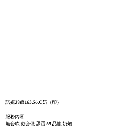
諾妮28歲163.56.C奶（印）
服務內容
無套吹 戴套做 舔蛋 69 品鮑 奶炮 