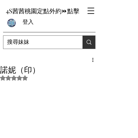
4S茜茜桃園定點外約⏩點擊
登入
諾妮（印）
評等為 NaN（最高為 5 顆星）。