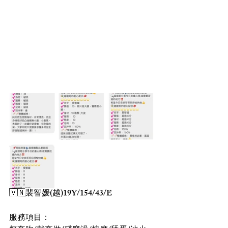
🇻🇳裴智媛(越)19Y/154/43/E 
服務項目：  