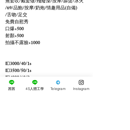
無套吹/戴套做/殘廢澡/按摩/舔蛋/冰火
/69/品鮑/按摩/奶炮/情趣用品(自備)
/舌吻/足交
免費自慰秀
口爆+500
射顏+500
拍攝不露臉+1000
💵3000/40/1s
💵3500/50/1s
💵4000/60/2s
茜茜
4S人體工學
Telegram
Instagram
買2送1S
買3送1 買5送3