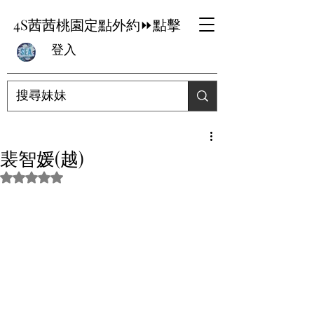
4S茜茜桃園定點外約⏩點擊
登入
裴智媛(越)
評等為 NaN（最高為 5 顆星）。