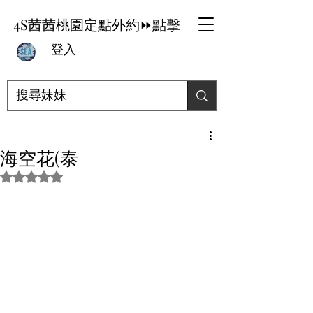
4S茜茜桃園定點外約⏩點擊
登入
海空花(泰
評等為 NaN（最高為 5 顆星）。