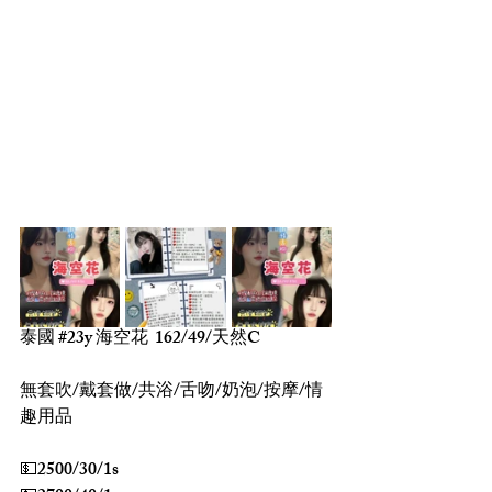
泰國 
#23y
 海空花  162/49/天然C
無套吹/戴套做/共浴/舌吻/奶泡/按摩/情
趣用品
💵2500/30/1s