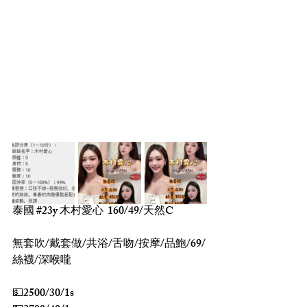
泰國 
#23y
 木村愛心  160/49/天然C
無套吹/戴套做/共浴/舌吻/按摩/品鮑/69/
絲襪/深喉嚨
💵2500/30/1s