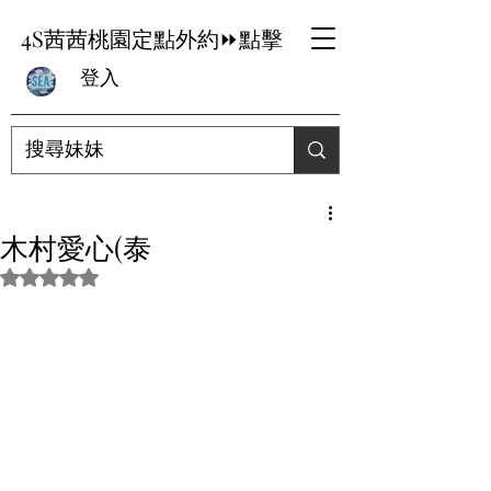
4S茜茜桃園定點外約⏩點擊
登入
木村愛心(泰
評等為 NaN（最高為 5 顆星）。