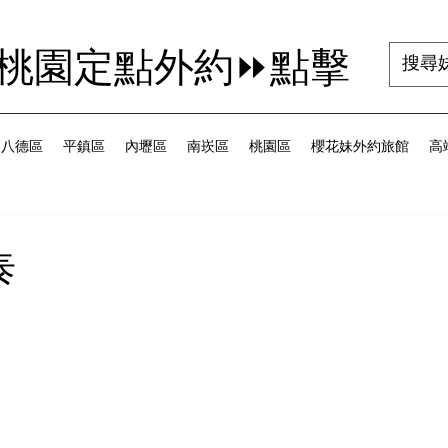
茜桃園定點外約⏩點擊
八德區
平鎮區
內壢區
南崁區
桃園區
櫻花妹外約旅館
高端
泰
為 5 顆星）。