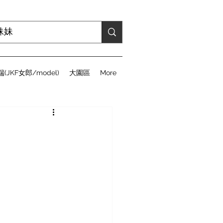
(JKF女郎/model)
大園區
More