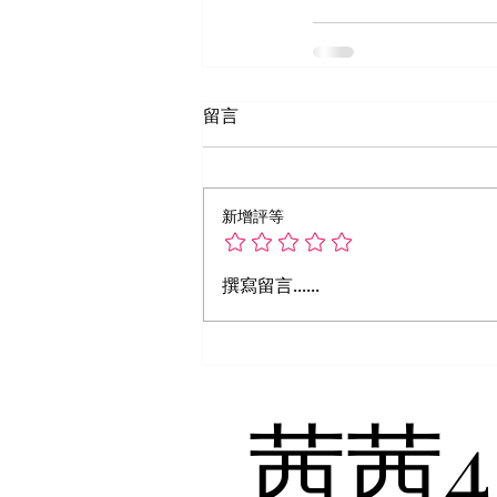
留言
新增評等
撰寫留言......
​茜茜