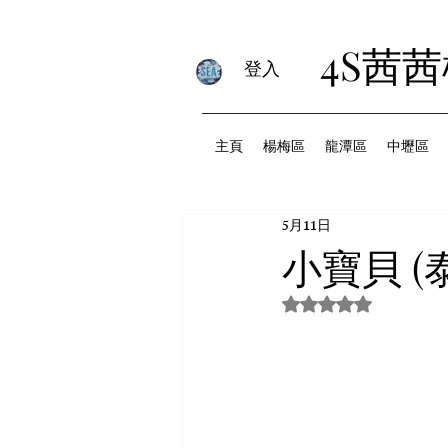
4S茜
登入
主頁
楊梅區
龍潭區
中壢區
5月11日
小寶貝 (
評等為 NaN（最高