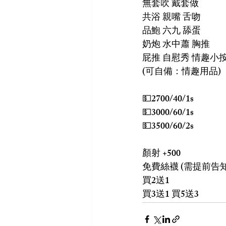
無套吹 戴套做 
共浴 親嘴 舌吻 
品鮑 六九 舔蛋 
奶炮 水中蕭 胸推 
屁推 自慰秀 情趣小
(可自備：情趣用品)
💵2700/40/1s
💵3000/60/1s
💵3500/60/2s
顏射 +500
免費絲襪 (需提前告知
買2送1
買3送1 買5送3