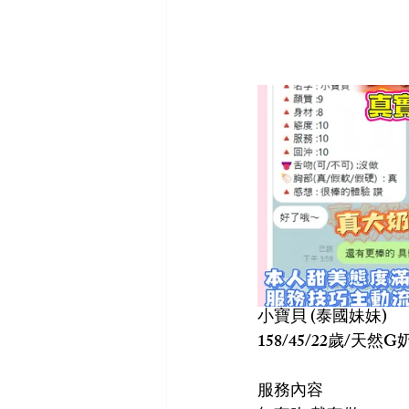
小寶貝 (泰國妹妹)
158/45/22歲/天然G
服務內容