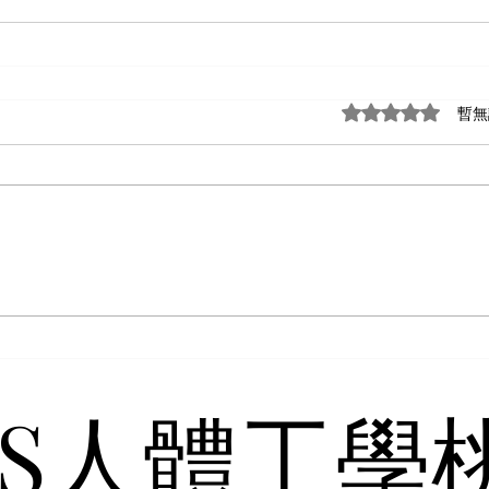
評等為 0（最高為
暫無
4S人體工學