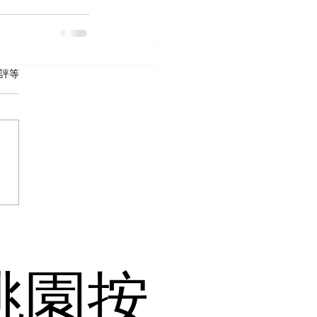
 5 顆星）。
評等
桃園按