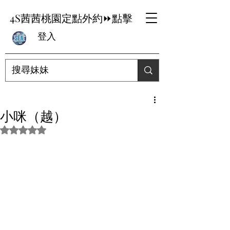
4S茜茜桃園定點外約⏩點擊
登入
小咪（越）
評等為 NaN（最高為 5 顆星）。