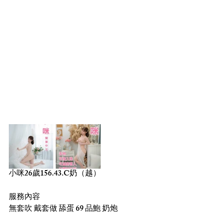
小咪26歲156.43.C奶（越）
服務內容
無套吹 戴套做 舔蛋 69 品鮑 奶炮 