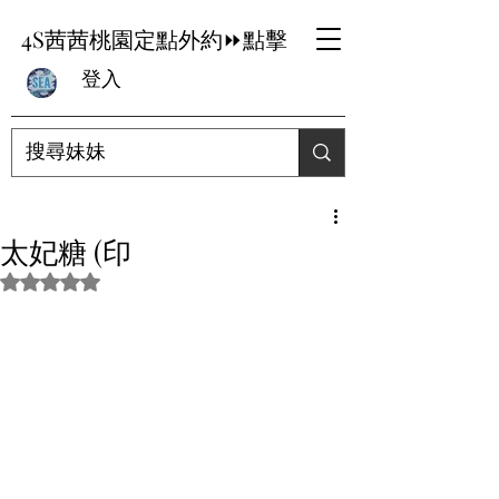
4S茜茜桃園定點外約⏩點擊
登入
太妃糖 (印
評等為 NaN（最高為 5 顆星）。