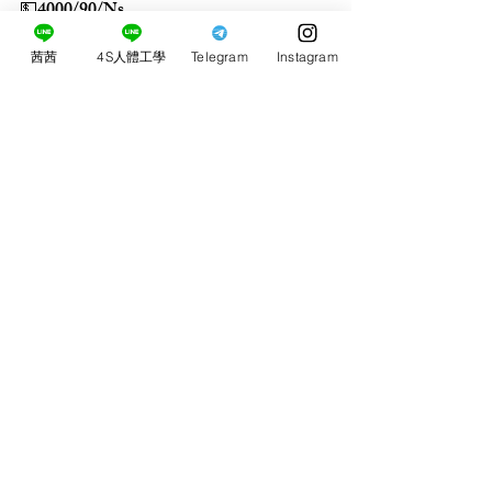
💵4000/90/Ns
茜茜
4S人體工學
Telegram
Instagram
留言
0.0／5 (0)
評論和評等......
​茜茜4S人體工學桃
園按摩定點外約