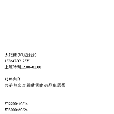
太妃糖 (印尼妹妹)
158/47/C  23Y
上班時間12:00~01:00
服務內容：
共浴 無套吹 親嘴 舌吻 69品鮑 舔蛋
💵2200/40/1s
💵3000/60/2s