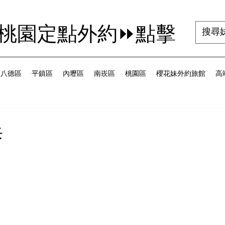
茜桃園定點外約⏩點擊
八德區
平鎮區
內壢區
南崁區
桃園區
櫻花妹外約旅館
高端
泰
為 5 顆星）。