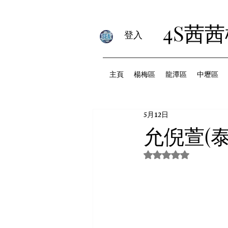
4S茜
登入
主頁
楊梅區
龍潭區
中壢區
5月12日
允倪萱(
評等為 NaN（最高