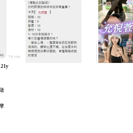
21y
做
摩