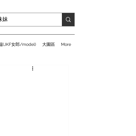
(JKF女郎/model)
大園區
More