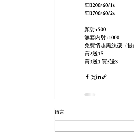
💵3200/60/1s
💵3700/60/2s
顏射+500
無套內射+1000
免費情趣黑絲襪（提
買2送1S
買3送1 買5送3
留言