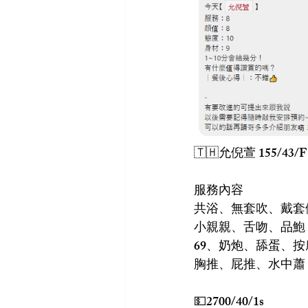
🇹🇭允倪萱 155/43/F 
服務內容
共浴、無套吹、戴套
小親親、舌吻、品鮑
69、奶炮、舔蛋、按
胸推、屁推、水中蕭
💵2700/40/1s