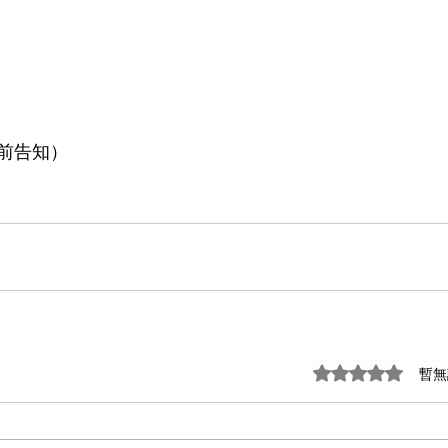
前告知）
評等為 0（最高為
暫無