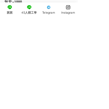
無套+1000
茜茜
4S人體工學
Telegram
Instagram
留言
0.0／5 (0)
評論和評等......
​茜茜4S人體工學桃
園按摩定點外約