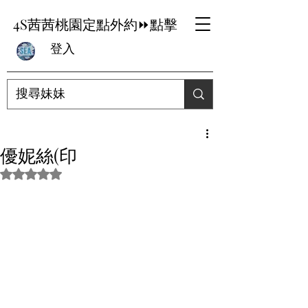
4S茜茜桃園定點外約⏩點擊
登入
優妮絲(印
評等為 NaN（最高為 5 顆星）。