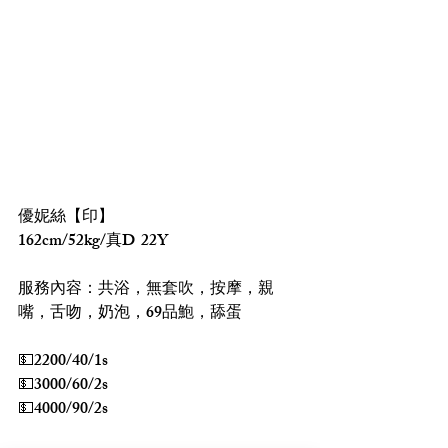
優妮絲【印】
162cm/52kg/真D  22Y
服務內容：共浴，無套吹，按摩，親
嘴，舌吻，奶泡，69品鮑，舔蛋
💵2200/40/1s
💵3000/60/2s
💵4000/90/2s